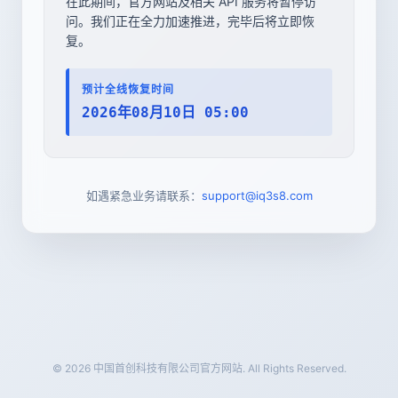
在此期间，官方网站及相关 API 服务将暂停访
问。我们正在全力加速推进，完毕后将立即恢
复。
预计全线恢复时间
2026年08月10日 05:00
如遇紧急业务请联系：
support@iq3s8.com
© 2026 中国首创科技有限公司官方网站. All Rights Reserved.