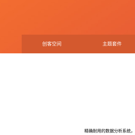
创客空间
主题套件
精确耐用的数据分析系统，