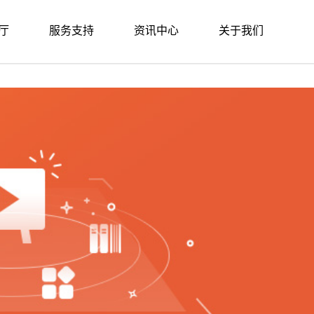
厅
服务支持
资讯中心
关于我们