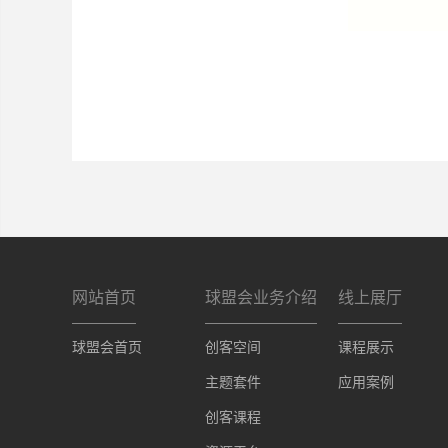
网站首页
球盟会业务介绍
线上展厅
球盟会首页
创客空间
课程展示
主题套件
应用案例
创客课程