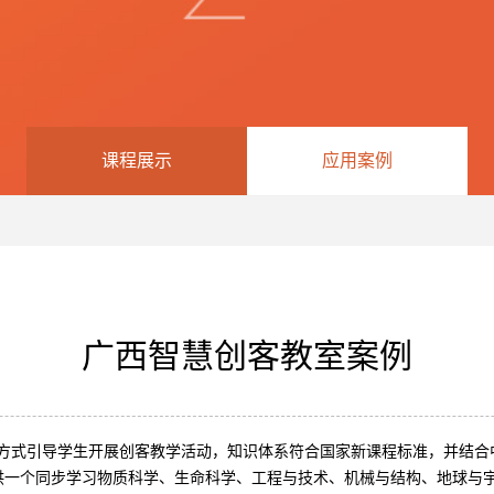
课程展示
应用案例
广西智慧创客教室案例
的方式引导学生开展创客教学活动，知识体系符合国家新课程标准，并结
供一个同步学习物质科学、生命科学、工程与技术、机械与结构、地球与