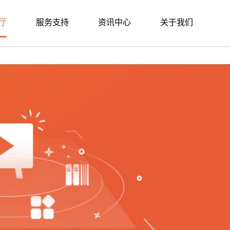
厅
服务支持
资讯中心
关于我们